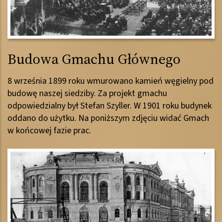
Budowa Gmachu Głównego
8 września 1899 roku wmurowano kamień węgielny pod
budowę naszej siedziby. Za projekt gmachu
odpowiedzialny był Stefan Szyller. W 1901 roku budynek
oddano do użytku. Na poniższym zdjęciu widać Gmach
w końcowej fazie prac.