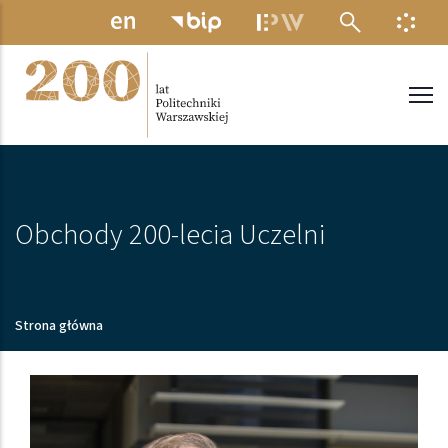
Przejdź do treści
MENU ELEKTRONICZNE
INFO
Politechnika Warszawska
Obchody 200-lecia Uczelni
Ścieżka nawigacyjna
Strona główna