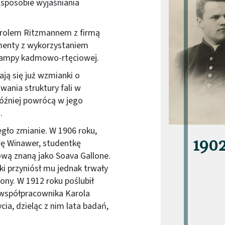
 sposobie wyjaśniania
arolem Ritzmannem z firmą
ymenty z wykorzystaniem
 lampy kadmowo-rtęciowej.
ją się już wzmianki o
ania struktury fali w
później powrócą w jego
.
egło zmianie. W 1906 roku,
190
wę Winawer, studentkę
mową znaną jako Soava Gallone.
ski przyniósł mu jednak trwały
ny. W 1912 roku poślubił
 współpracownika Karola
ia, dzieląc z nim lata badań,