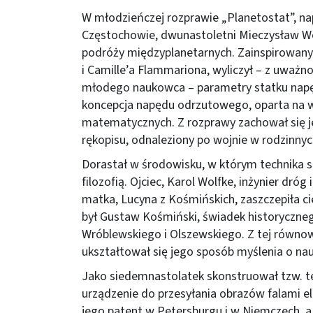
W młodzieńczej rozprawie „Planetostat”, na
Częstochowie, dwunastoletni Mieczysław W
podróży międzyplanetarnych. Zainspirowany 
i Camille’a Flammariona, wyliczył – z uważnoś
młodego naukowca – parametry statku napęd
koncepcja napędu odrzutowego, oparta na w
matematycznych. Z rozprawy zachował się j
rękopisu, odnaleziony po wojnie w rodzinnyc
Dorastał w środowisku, w którym technika 
filozofią. Ojciec, Karol Wolfke, inżynier dróg
matka, Lucyna z Kośmińskich, zaszczepiła 
był Gustaw Kośmiński, świadek historyczneg
Wróblewskiego i Olszewskiego. Z tej równowa
ukształtował się jego sposób myślenia o nau
Jako siedemnastolatek skonstruował tzw. t
urządzenie do przesyłania obrazów falami e
jego patent w Petersburgu i w Niemczech, 