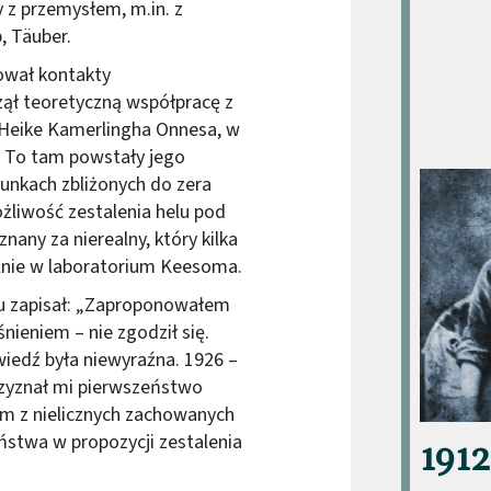
 z przemysłem, m.in. z
, Täuber.
ował kontakty
ął teoretyczną współpracę z
eike Kamerlingha Onnesa, w
. To tam powstały jego
Obraz (ol
unkach zbliżonych do zera
liwość zestalenia helu pod
any za nierealny, który kilka
alnie w laboratorium Keesoma.
ku zapisał: „Zaproponowałem
nieniem – nie zgodził się.
edź była niewyraźna. 1926 –
rzyznał mi pierwszeństwo
ym z nielicznych zachowanych
stwa w propozycji zestalenia
1912