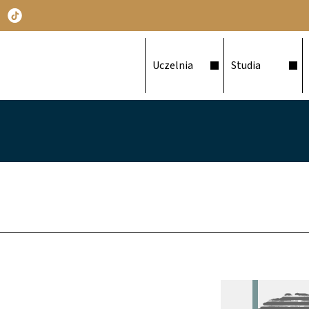
Główna nawigacja
Uczelnia
Studia
Obraz (old)