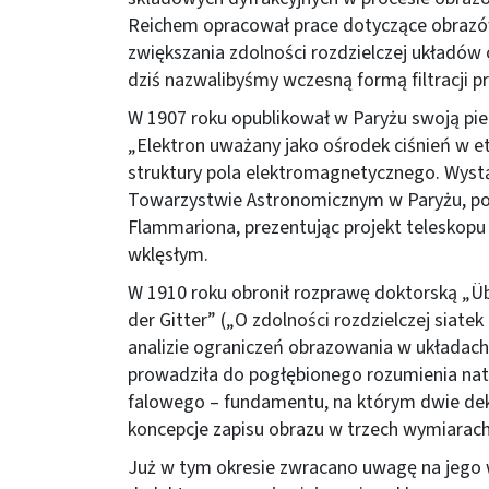
Reichem opracował prace dotyczące obrazó
zwiększania zdolności rozdzielczej układów 
dziś nazwalibyśmy wczesną formą filtracji pr
W 1907 roku opublikował w Paryżu swoją pi
„Elektron uważany jako ośrodek ciśnień w et
struktury pola elektromagnetycznego. Wyst
Towarzystwie Astronomicznym w Paryżu, p
Flammariona, prezentując projekt teleskop
wklęsłym.
W 1910 roku obronił rozprawę doktorską „Üb
der Gitter” („O zdolności rozdzielczej siate
analizie ograniczeń obrazowania w układach 
prowadziła do pogłębionego rozumienia natu
falowego – fundamentu, na którym dwie dek
koncepcje zapisu obrazu w trzech wymiarach
Już w tym okresie zwracano uwagę na jego 