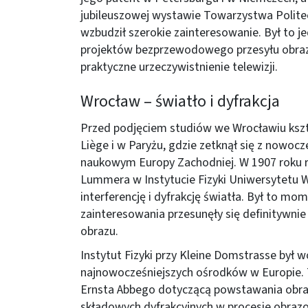
jubileuszowej wystawie Towarzystwa Polit
wzbudził szerokie zainteresowanie. Był to j
projektów bezprzewodowego przesyłu obraz
praktyczne urzeczywistnienie telewizji.
Wrocław – światło i dyfrakcja
Przed podjęciem studiów we Wrocławiu kształ
Liège i w Paryżu, gdzie zetknął się z nowocz
naukowym Europy Zachodniej. W 1907 roku ro
Lummera w Instytucie Fizyki Uniwersytetu 
interferencję i dyfrakcję światła. Był to mo
zainteresowania przesunęły się definitywnie k
obrazu.
Instytut Fizyki przy Kleine Domstrasse był
najnowocześniejszych ośrodków w Europie. 
Ernsta Abbego dotyczącą powstawania obraz
składowych dyfrakcyjnych w procesie obrazo