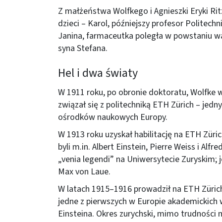
Z małżeństwa Wolfkego i Agnieszki Eryki Ri
dzieci – Karol, późniejszy profesor Politechn
Janina, farmaceutka poległa w powstaniu w
syna Stefana.
Hel i dwa światy
W 1911 roku, po obronie doktoratu, Wolfke w
związał się z politechniką ETH Zürich – jedn
ośrodków naukowych Europy.
W 1913 roku uzyskał habilitację na ETH Züri
byli m.in. Albert Einstein, Pierre Weiss i Alfr
„venia legendi” na Uniwersytecie Zuryskim; 
Max von Laue.
W latach 1915–1916 prowadził na ETH Zürich
jedne z pierwszych w Europie akademickich 
Einsteina. Okres zurychski, mimo trudności 