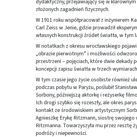
dydaktyczny, przejawiający się w klarownym
złożonych zagadnień fizycznych.
W 1911 roku współpracował z inżynierem K
Carl Zeiss w Jenie, gdzie prowadził eksper
własnych konstrukcji źródeł światła, w tym
W notatkach z okresu wrocławskiego pojawia
„obrazie pierwotnym” i możliwości odwzorow
przestrzeni – pojęciach, które dwie dekady 
koncepcji zapisu światła w trzech wymiarach
W tym czasie jego życie osobiste również ul
podczas pobytu w Paryżu, poślubił Stanisła
Sorbony, późniejszą aktorkę i reżyserkę fil
Ich drogi szybko się rozeszły, ale okres pary
kontakt ze środowiskiem artystycznym Sorbo
Agnieszkę Erykę Ritzmann, siostrę swojego
Ritzmanna. Towarzyszyła mu przez resztę życ
podróży i niepewności.