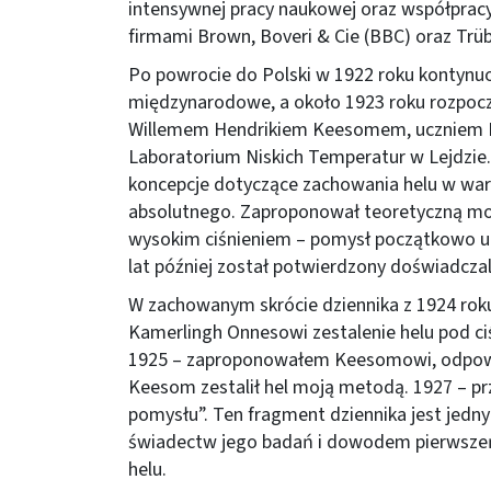
intensywnej pracy naukowej oraz współpracy
firmami Brown, Boveri & Cie (BBC) oraz Trüb
Po powrocie do Polski w 1922 roku kontynu
międzynarodowe, a około 1923 roku rozpocz
Willemem Hendrikiem Keesomem, uczniem H
Laboratorium Niskich Temperatur w Lejdzie
koncepcje dotyczące zachowania helu w war
absolutnego. Zaproponował teoretyczną moż
wysokim ciśnieniem – pomysł początkowo uzn
lat później został potwierdzony doświadcz
W zachowanym skrócie dziennika z 1924 ro
Kamerlingh Onnesowi zestalenie helu pod ciś
1925 – zaproponowałem Keesomowi, odpowi
Keesom zestalił hel moją metodą. 1927 – p
pomysłu”. Ten fragment dziennika jest jedn
świadectw jego badań i dowodem pierwszeń
helu.