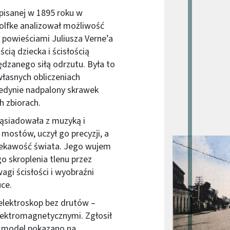
pisanej w 1895 roku w
olfke analizował możliwość
powieściami Juliusza Verne’a
cią dziecka i ścisłością
zanego siłą odrzutu. Była to
łasnych obliczeniach
edynie nadpalony skrawek
h zbiorach.
sąsiadowała z muzyką i
 i mostów, uczył go precyzji, a
Obraz (old)
ciekawość świata. Jego wujem
o skroplenia tlenu przez
gi ścisłości i wyobraźni
ce.
elektroskop bez drutów –
lektromagnetycznymi. Zgłosił
a model pokazano na