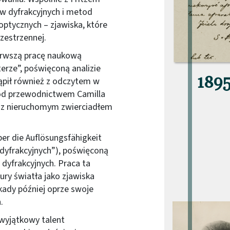
w dyfrakcyjnych i metod
optycznych – zjawiska, które
zestrzennej.
erwszą pracę naukową
erze”, poświęconą analizie
189
ąpił również z odczytem w
od przewodnictwem Camilla
u z nieruchomym zwierciadłem
er die Auflösungsfähigkeit
k dyfrakcyjnych”), poświęconą
dyfrakcyjnych. Praca ta
ry światła jako zjawiska
ady później oprze swoje
.
Obraz (old)
wyjątkowy talent