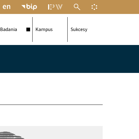
MENU ELEKTRONICZNEJ POLITECH
INFORMACJA O F
Badania
Kampus
Sukcesy