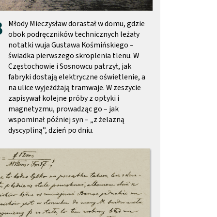
3
Młody Mieczysław dorastał w domu, gdzie
obok podręczników technicznych leżały
notatki wuja Gustawa Kośmińskiego –
świadka pierwszego skroplenia tlenu. W
Częstochowie i Sosnowcu patrzył, jak
fabryki dostają elektryczne oświetlenie, a
na ulice wyjeżdżają tramwaje. W zeszycie
zapisywał kolejne próby z optyki i
magnetyzmu, prowadząc go – jak
wspominał później syn – „z żelazną
dyscypliną”, dzień po dniu.