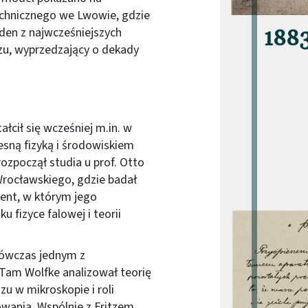
echnicznego we Lwowie, gdzie
eden z najwcześniejszych
188
u, wyprzedzający o dekady
cił się wcześniej m.in. w
esną fizyką i środowiskiem
zpoczął studia u prof. Otto
Wrocławskiego, gdzie badał
ment, w którym jego
u fizyce falowej i teorii
Obraz (old)
 wówczas jednym z
Tam Wolfke analizował teorię
u w mikroskopie i roli
wania. Wspólnie z Fritzem