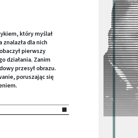
zykiem, który myślał
a znalazła dla nich
zobaczył pierwszy
go działania. Zanim
dowy przesył obrazu.
wanie, poruszając się
eniem.