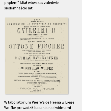
prądem”. Miał wówczas zaledwie
siedemnaście lat.
Obraz (old)
W laboratorium Pierre’a de Heena w Liège
Wolfke prowadził badania nad widmami