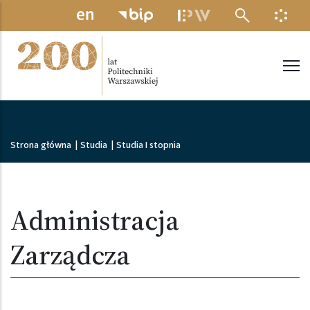
Przejdź do treści
MENU ELEKTRONICZNE
INFO
Politechnika Warszawska
Ścieżka nawigacyjna
Strona główna
|
Studia
|
Studia I stopnia
Administracja
Zarządcza