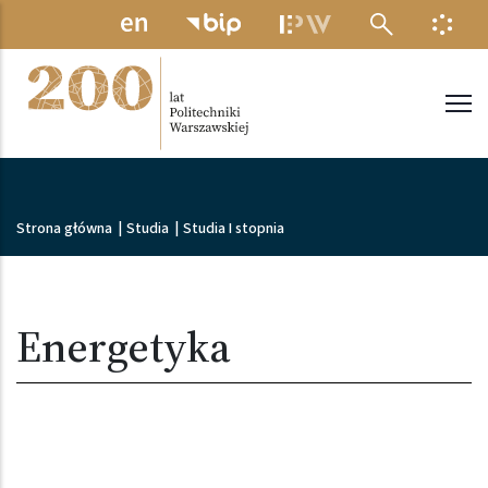
Przejdź do treści
MENU ELEKTRONICZNE
INFO
Politechnika Warszawska
Ścieżka nawigacyjna
Strona główna
|
Studia
|
Studia I stopnia
Energetyka