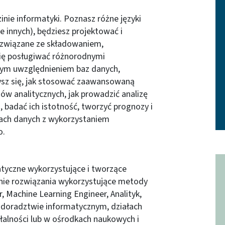
zinie informatyki. Poznasz różne języki
e innych), będziesz projektować i
związane ze składowaniem,
się posługiwać różnorodnymi
nym uwzględnieniem baz danych,
zysz się, jak stosować zaawansowaną
 analitycznych, jak prowadzić analizę
 badać ich istotność, tworzyć prognozy i
ach danych z wykorzystaniem
o.
matyczne wykorzystujące i tworzące
nie rozwiązania wykorzystujące metody
r, Machine Learning Engineer, Analityk,
 w doradztwie informatycznym, działach
ałalności lub w ośrodkach naukowych i