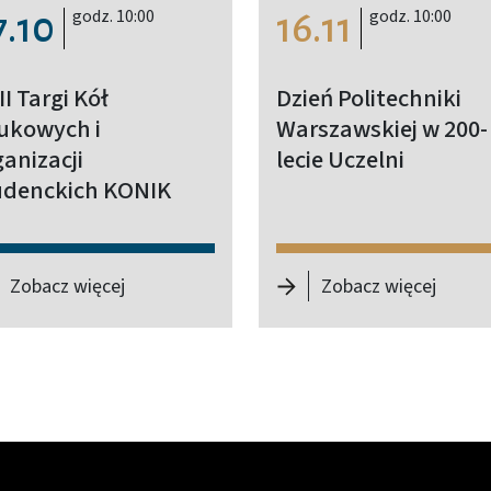
godz. 10:00
godz. 10:00
7.10
16.11
II Targi Kół
Dzień Politechniki
ukowych i
Warszawskiej w 200-
anizacji
lecie Uczelni
udenckich KONIK
 Konferencja Naukowo-Techniczna InterModal2026
-
XXIII Targi Kół Naukowych i Organizacji St
-
Dzień
Zobacz więcej
Zobacz więcej