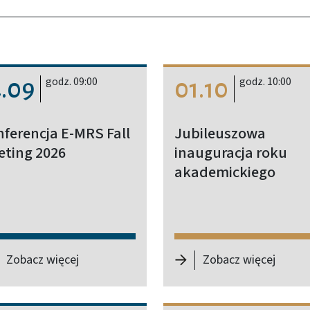
godz. 09:00
godz. 10:00
4.09
01.10
ferencja E-MRS Fall
Jubileuszowa
ting 2026
inauguracja roku
akademickiego
Konferencja Naukowo-Techniczna „Systemy Logistyczne – Te
-
Konferencja E-MRS Fall Meeting 2026
-
Jubil
Zobacz więcej
Zobacz więcej