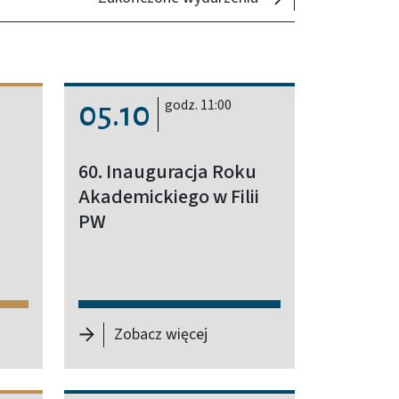
godz. 11:00
05.10
60. Inauguracja Roku
Akademickiego w Filii
PW
oria i Praktyka” (LSTP 2026)
euszowa inauguracja roku akademickiego
-
60. Inauguracja Roku Akade
Zobacz więcej