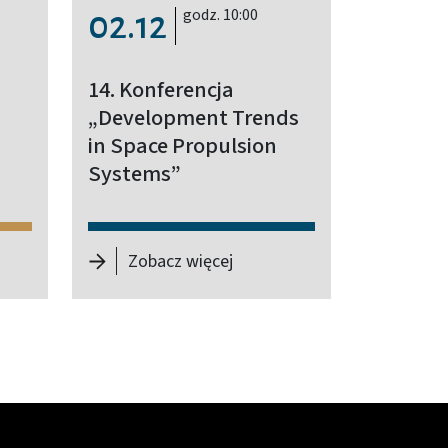
godz. 10:00
02.12
14. Konferencja
„Development Trends
in Space Propulsion
Systems”
udenckich KONIK
 Politechniki Warszawskiej w 200-lecie Uczelni
-
14. Konferencja „Developm
Zobacz więcej